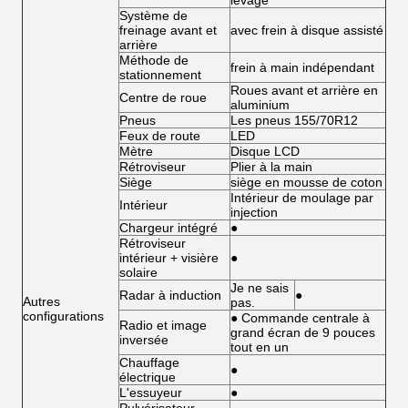
levage
Système de
freinage avant et
avec frein à disque assisté
arrière
Méthode de
frein à main indépendant
stationnement
Roues avant et arrière en
Centre de roue
aluminium
Pneus
Les pneus 155/70R12
Feux de route
LED
Mètre
Disque LCD
Rétroviseur
Plier à la main
Siège
siège en mousse de coton
Intérieur de moulage par
Intérieur
injection
Chargeur intégré
●
Rétroviseur
intérieur + visière
●
solaire
Je ne sais
Radar à induction
●
Autres
pas.
configurations
● Commande centrale à
Radio et image
grand écran de 9 pouces
inversée
tout en un
Chauffage
●
électrique
L'essuyeur
●