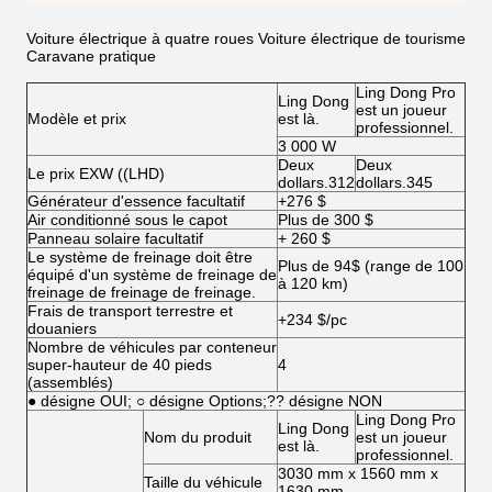
Voiture électrique à quatre roues Voiture électrique de tourisme
Caravane pratique
Ling Dong Pro
Ling Dong
est un joueur
Modèle et prix
est là.
professionnel.
3 000 W
Deux
Deux
Le prix EXW ((LHD)
dollars.312
dollars.345
Générateur d'essence facultatif
+276 $
Air conditionné sous le capot
Plus de 300 $
Panneau solaire facultatif
+ 260 $
Le système de freinage doit être
Plus de 94$ (range de 100
équipé d'un système de freinage de
à 120 km)
freinage de freinage de freinage.
Frais de transport terrestre et
+234 $/pc
douaniers
Nombre de véhicules par conteneur
super-hauteur de 40 pieds
4
(assemblés)
● désigne OUI; ○ désigne Options;?? désigne NON
Ling Dong Pro
Ling Dong
Nom du produit
est un joueur
est là.
professionnel.
3030 mm x 1560 mm x
Taille du véhicule
1630 mm