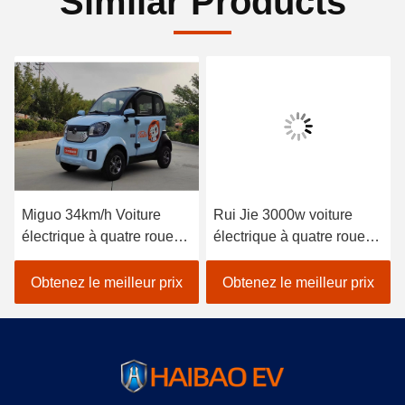
Similar Products
Miguo 34km/h Voiture
Rui Jie 3000w voiture
électrique à quatre roues
électrique à quatre roues
Mini Caravane pratique
passagers voiture à quatre
Véhicule électrique de
roues batterie 40km/h
Obtenez le meilleur prix
Obtenez le meilleur prix
passagers