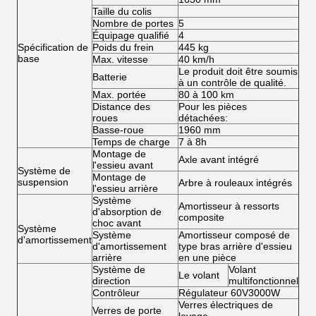
Taille du colis
Nombre de portes
5
Équipage qualifié
4
Spécification de
Poids du frein
445 kg
base
Max. vitesse
40 km/h
Le produit doit être soumis
Batterie
à un contrôle de qualité.
Max. portée
80 à 100 km
Distance des
Pour les pièces
roues
détachées:
Basse-roue
1960 mm
Temps de charge
7 à 8h
Montage de
Axle avant intégré
l'essieu avant
Système de
Montage de
suspension
Arbre à rouleaux intégrés
l'essieu arrière
Système
Amortisseur à ressorts
d'absorption de
composite
choc avant
Système
Système
Amortisseur composé de
d'amortissement
d'amortissement
type bras arrière d'essieu
arrière
en une pièce
Système de
Volant
Le volant
direction
multifonctionnel
Contrôleur
Régulateur 60V3000W
Verres électriques de
Verres de porte