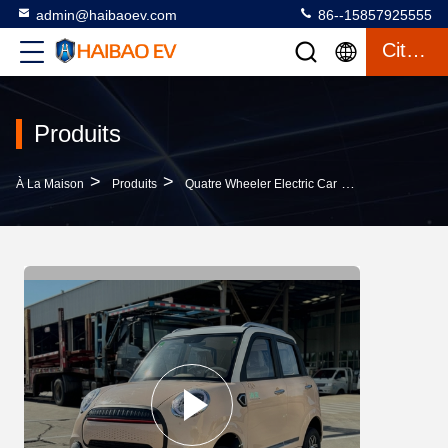
admin@haibaoev.com
86--15857925555
Citation
Produits
>
>
>
À La Maison
Produits
Quatre Wheeler Electric Car
Ling Dong 60V