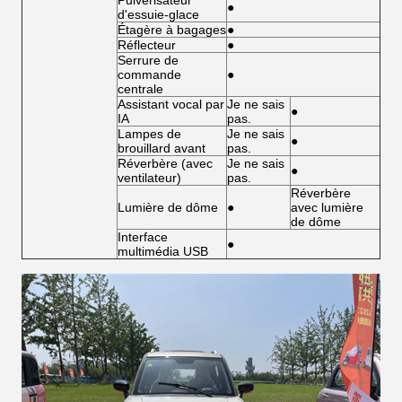
Pulvérisateur
●
d'essuie-glace
Étagère à bagages
●
Réflecteur
●
Serrure de
commande
●
centrale
Assistant vocal par
Je ne sais
●
IA
pas.
Lampes de
Je ne sais
●
brouillard avant
pas.
Réverbère (avec
Je ne sais
●
ventilateur)
pas.
Réverbère
Lumière de dôme
●
avec lumière
de dôme
Interface
●
multimédia USB