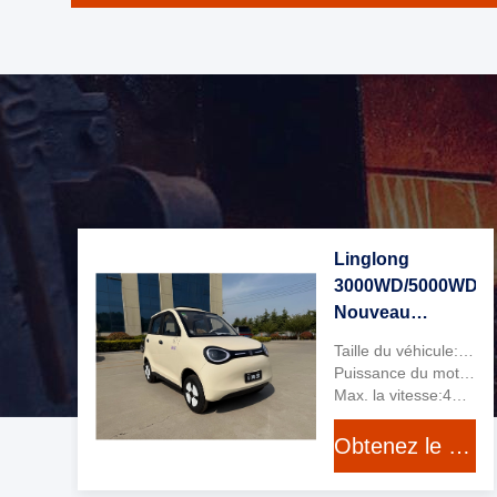
Linglong
3000WD/5000WD
Nouveau
véhicule
Taille du véhicule:2903*1450*1610 mm
électrique à
Puissance du moteur:3000MC
quatre roues à
Max. la vitesse:45 km/h
quatre places à
Obtenez le meilleur prix
cinq portes