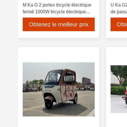
M Ka G 2 portes tricycle électrique
U Ka G2 
fermé 1000W tricycle électrique
de pass
passager
électriq
Obtenez le meilleur prix
Obte