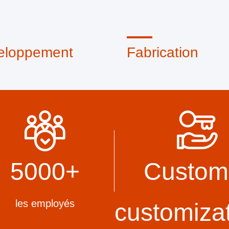
eloppement
Fabrication
ipe de conception
Machines automatiques de p
onnelle interne et un atelier
système de contrôle de pro
hines avancées. Nous
rigoureux. Nous pouvons fa
 coopérer pour développer
tous les terminaux électriqu
duits dont vous avez besoin.
delà de vos exigences.
5000
+
Custom
les employés
customiza