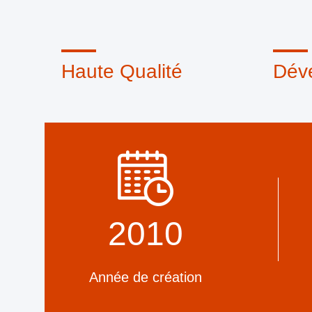
Haute Qualité
Dév
Le sceau de confiance, la
Une équ
vérification du crédit, le RoSH et
professi
l'évaluation de la capacité des
de mac
fournisseurs. La société dispose
pouvons
d'un système de contrôle de qualité
les pro
strict et d'un laboratoire de test
professionnel.
2010
Année de création