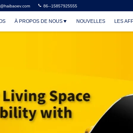
n@haibaoev.com
86--15857925555
OS
À PROPOS DE NOUS
NOUVELLES
LES AF