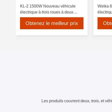
KL-2 1500W Nouveau véhicule
Weika 6
électrique à trois roues à deux
électriq
places sans portes
électri
Obtenez le meilleur prix
Obte
Les produits couvrent deux, trois, et vé