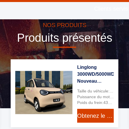
Clients servis
NOS PRODUITS
Produits présentés
Linglong
3000WD/5000WD
Nouveau
véhicule
Taille du véhicule:2903*1450*1610 mm
électrique à
Puissance du moteur:3000MC
quatre roues à
Poids du frein:430 kilos
quatre places à
Obtenez le meilleur prix
cinq portes