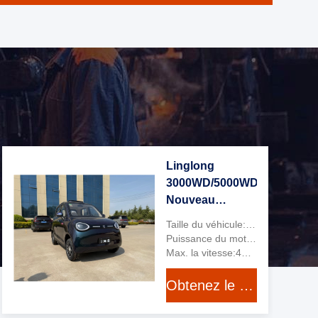
Linglong
3000WD/5000WD
Nouveau
véhicule
Taille du véhicule:2903*1450*1610 mm
électrique à
Puissance du moteur:3000MC
quatre roues à
Max. la vitesse:45 km/h
quatre places à
Obtenez le meilleur prix
cinq portes