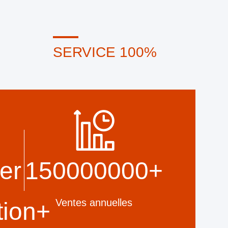
SERVICE 100%
ointe,
Petit emballage en vrac et
cessus
personnalisé, FOB, CIF, DDU et
briquer
DDP. Laissez-nous vous aider à
es au-
trouver la meilleure solution pour
toutes vos préoccupations.
er
150000000
+
Ventes annuelles
tion
+