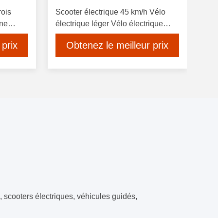
rois
Scooter électrique 45 km/h Vélo
une
électrique léger Vélo électrique
avec absorbeur hydraulique avant
 prix
Obtenez le meilleur prix
, scooters électriques, véhicules guidés,