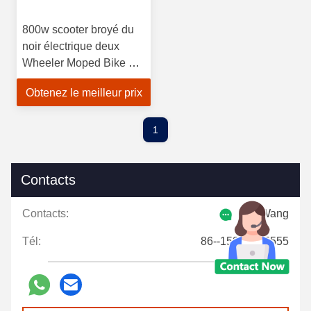
800w scooter broyé du
noir électrique deux
Wheeler Moped Bike For
Adults
Obtenez le meilleur prix
1
Contacts
Contacts:
Mr. Wang
Tél:
86--15857925555