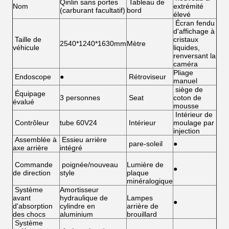
Qinlin sans portes
Tableau de
Nom
extrémité
(carburant facultatif)
bord
élevé
Écran fendu
d'affichage à
Taille de
cristaux
2540*1240*1630mm
Mètre
véhicule
liquides,
renversant la
caméra
Pliage
Endoscope
●
Rétroviseur
manuel
siège de
Équipage
3 personnes
Seat
coton de
évalué
mousse
Intérieur de
Contrôleur
tube 60V24
Intérieur
moulage par
injection
Assemblée à
Essieu arrière
pare-soleil
●
axe arrière
intégré
Commande
poignée/nouveau
Lumière de
●
de direction
style
plaque
minéralogique
Système
Amortisseur
avant
hydraulique de
Lampes
●
d'absorption
cylindre en
arrière de
des chocs
aluminium
brouillard
Système