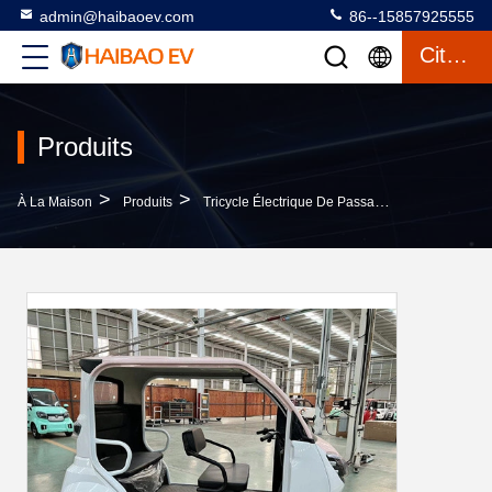
admin@haibaoev.com
86--15857925555
Citation
Produits
>
>
>
À La Maison
Produits
Tricycle Électrique De Passager
Tricycle É