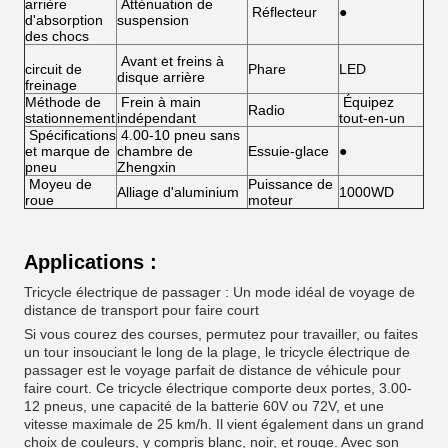
arrière
Atténuation de
Réflecteur
●
d'absorption
suspension
des chocs
Avant et freins à
circuit de
Phare
LED
disque arrière
freinage
Méthode de
Frein à main
Équipez
Radio
stationnement
indépendant
tout-en-un
Spécifications
4.00-10 pneu sans
et marque de
chambre de
Essuie-glace
●
pneu
Zhengxin
Moyeu de
Puissance de
Alliage d'aluminium
1000WD
roue
moteur
Applications :
Tricycle électrique de passager : Un mode idéal de voyage de
distance de transport pour faire court
Si vous courez des courses, permutez pour travailler, ou faites
un tour insouciant le long de la plage, le tricycle électrique de
passager est le voyage parfait de distance de véhicule pour
faire court. Ce tricycle électrique comporte deux portes, 3.00-
12 pneus, une capacité de la batterie 60V ou 72V, et une
vitesse maximale de 25 km/h. Il vient également dans un grand
choix de couleurs, y compris blanc, noir, et rouge. Avec son