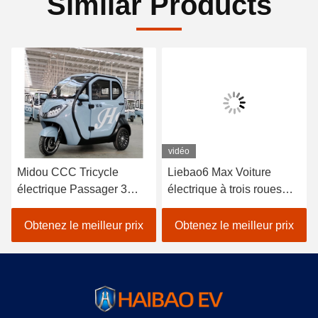
Similar Products
vidéo
Midou CCC Tricycle
Liebao6 Max Voiture
électrique Passager 3
électrique à trois roues
roues Tricycle électrique
électrique à trois roues
Pour Passager
Obtenez le meilleur prix
Obtenez le meilleur prix