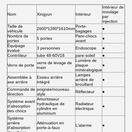
Intérieur de
moulage
Nom
Xingyun
Intérieur
par
injection
Taille de
Porte-
2600*1280*1610mm
●
véhicule
bagages
Nombre de
Pare-chocs
5 portes
●
portes
avant
Équipage
3 personnes
Endoscope
●
évalué
Contrôleur
tube 48-60V18
pare-soleil
●
Lumière de
verre de levage de
Verre de porte
plaque
●
main
minéralogique
Lampes
Assemblée à
Essieu arrière
arrière de
●
axe arrière
intégré
brouillard
Commande de
poignée/nouveau
Réflecteur
●
direction
style
Amortisseur
Système avant
hydraulique de
Radiateur
d'absorption
●
cylindre en
électrique
des chocs
aluminium
Système
arrière
Atténuation en
L'alarme
●
d'absorption
porte-à-faux