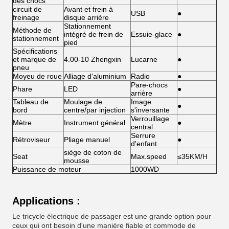
des chocs
circuit de
Avant et frein à
USB
●
freinage
disque arrière
Stationnement
Méthode de
intégré de frein de
Essuie-glace
●
stationnement
pied
Spécifications
et marque de
4.00-10 Zhengxin
Lucarne
●
pneu
Moyeu de roue
Alliage d'aluminium
Radio
●
Pare-chocs
Phare
LED
●
arrière
Tableau de
Moulage de
Image
●
bord
centre/par injection
s'inversante
Verrouillage
Mètre
Instrument général
●
central
Serrure
Rétroviseur
Pliage manuel
●
d'enfant
siège de coton de
Seat
Max.speed
≤35KM/H
mousse
Puissance de moteur
1000WD
Applications :
Le tricycle électrique de passager est une grande option pour
ceux qui ont besoin d'une manière fiable et commode de