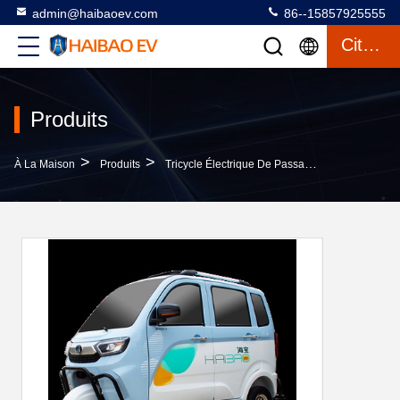
admin@haibaoev.com
86--15857925555
Citation
Produits
>
>
>
À La Maison
Produits
Tricycle Électrique De Passager
Tricycle É