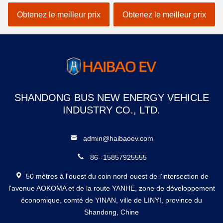
roues Tricycle électrique
électrique à trois roues
Pour Passager
Obtenez le meilleur prix
Obtenez le meilleur prix
SHANDONG BUS NEW ENERGY VEHICLE
INDUSTRY CO., LTD.
admin@haibaoev.com
86--15857925555
50 mètres à l'ouest du coin nord-ouest de l'intersection de
l'avenue AOKOMA et de la route YANHE, zone de développement
économique, comté de YINAN, ville de LINYI, province du
Shandong, Chine